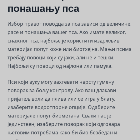
понашању пса
Избор правог поводца за пса зависи од величине,
расе и понашања вашег пса. Ако имате великог,
снажног пса, најбоље је користити издржљив
материјал попут коже или биотхејна. Мањи псима
требају повоци који су јаки, али не и тешки.
Најбољи су повоци од најлона или памука.
Пси који вуку могу захтевати чврсту гумену
поворак за бољу контролу. Ако ваш длакави
пријатељ воли да плива или се игра у блату,
изаберите водоотпорне опције. Одаберите
материјале попут биометана. Сваки пас је
јединствен; изаберите поворак који одговара
његовим потребама како би био безбедан и