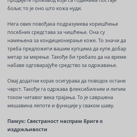
продајете производ који са годинама постаје
бољи; то је оно што кожа нуди.
Нега ових повођака подразумева коришћење
посебних средстава за чишћење. Она су
намењена за кондиционирање коже. То значи да
треба предложити вашим купцима да купе добар
метар за мерење. Такође би требало да на време
набаве одговарајуће средство за одржавање.
Овај додатни корак осигурава да поводок остане
чврст. Такође га одржава флексибилним и лепим
током читавог века трајања. То је савршена
мешавина лепоте и функције у сваком шаву.
Памук: Свестраност наспрам бриге о
издржљивости