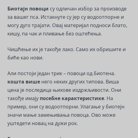
Биотајн повоци
су одличан избор за производе
за вашег пса. Истакнуте су јер су водоотпорне и
могу дуго трајати. Овај материјал подноси блато,
кишу, па чак и пливање без оштећења.
Чишћење их је такође лако. Само их обришите и
биће као нови.
Али постоји један трик – повоци од биотена.
кошта више
него неких других типова. Виша
цена је последица њихове издржљивости. Они
такође имају
посебне карактеристике
. На
пример, они су водоотпорни. Улагање у биотејн
значи мање замењивања повоца. Ово може
уштедети новац на дужи рок.