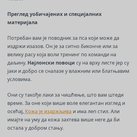
Преглед уобичајених и специјалних
материјала
Потребан вам је поводник за пса који може да
издржи изазов. Он је за ситно биконче или за
велику расу која воли тренинг по команди на
даљину.
Најлонски повоци
су на врху листе јер су
јаки и добро се сналазе у влажним или блатњавим
условима.
Они су такође лаки за чишћење, што вам штеди
време. За оне који више воле елегантан изглед и
осећај,
Кожа је издржљива
и има леп стил. Али
имајте на уму да кожа захтева више неге да би
остала у добром стању.