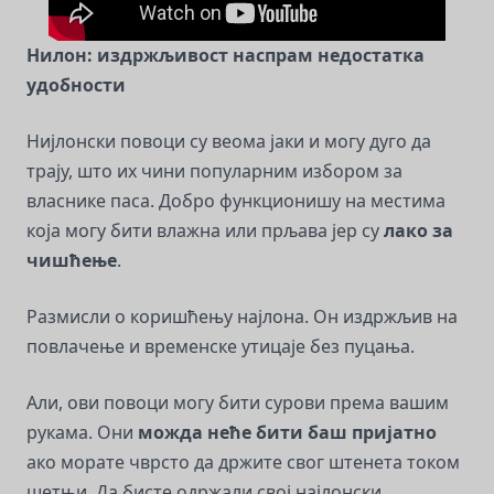
Нилон: издржљивост наспрам недостатка
удобности
Нијлонски повоци су веома јаки и могу дуго да
трају, што их чини популарним избором за
власнике паса. Добро функционишу на местима
која могу бити влажна или прљава јер су
лако за
чишћење
.
Размисли о коришћењу најлона. Он издржљив на
повлачење и временске утицаје без пуцања.
Али, ови повоци могу бити сурови према вашим
рукама. Они
можда неће бити баш пријатно
ако морате чврсто да држите свог штенета током
шетњи. Да бисте одржали свој најлонски