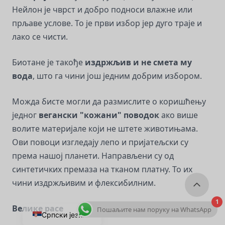
Нейлон је чврст и добро подноси влажне или
прљаве услове. То је први избор јер дуго траје и
лако се чисти.
Биотане је такође
издржљив и не смета му
вода
, што га чини још једним добрим избором.
Можда бисте могли да размислите о коришћењу
једног
вегански "кожани" поводок
ако више
волите материјале који не штете животињама.
Ови повоци изгледају лепо и пријатељски су
према нашој планети. Направљени су од
синтетичких премаза на тканом платну. То их
чини издржљивим и флексибилним.
1
Велике расе
Пошаљите нам поруку на WhatsApp
Српски језик