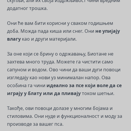
скупљи, али их своја издржљивост чини вредним
додатног трошка.
Они ће вам бити корисни у сваком годишњем
доба. Можда пада киша или снег. Они
не упијају
влагу
као и други материјали.
За оне који се брину о одржавању, Биотане не
захтева много труда. Можете га чистити само
сапуном и водом. Ово чини да ваши дуги повоци
изгледају као нови уз минималан напор. Ова
особина га чини
идеално за псе који воле да се
играју у блату или да пливају
током шетњи.
Такође, ови повоци долазе у многим бојама и
стиловима. Они нуде и функционалност и моду за
производе за вашег пса.