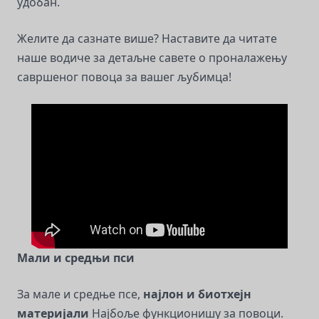
удобан.
Желите да сазнате више? Наставите да читате
наше водиче за детаљне савете о проналажењу
савршеног повоца за вашег љубимца!
Мали и средњи пси
За мале и средње псе,
најлон и биотхејн
материјали
Најбоље функционишу за повоци.