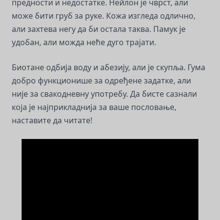
предности и недостатке. Нейлон је чврст, али
може бити груб за руке. Кожа изгледа одлично,
али захтева негу да би остала таква. Памук је
удобан, али можда неће дуго трајати.
Биотане одбија воду и абезију, али је скупља. Гума
добро функционише за одређене задатке, али
није за свакодневну употребу. Да бисте сазнали
која је најприкладнија за ваше пословање,
наставите да читате!