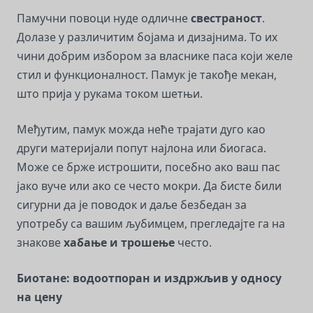
Памучни повоци нуде одличне
свестраност
.
Долазе у различитим бојама и дизајнима. То их
чини добрим избором за власнике паса који желе
стил и функционалност. Памук је такође мекан,
што прија у рукама током шетњи.
Међутим, памук можда неће трајати дуго као
други материјали попут најлона или биогаса.
Може се брже истрошити, посебно ако ваш пас
јако вуче или ако се често мокри. Да бисте били
сигурни да је поводок и даље безбедан за
употребу са вашим љубимцем, прегледајте га на
знакове
хабање и трошење
често.
Биотане: водоотпоран и издржљив у односу
на цену