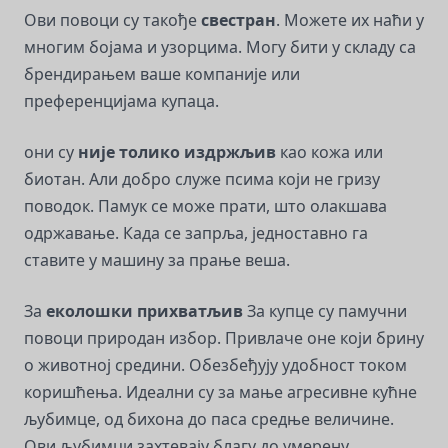
Ови повоци су такође
свестран
. Можете их наћи у
многим бојама и узорцима. Могу бити у складу са
брендирањем ваше компаније или
преференцијама купаца.
они су
није толико издржљив
као кожа или
биотан. Али добро служе псима који не гризу
поводок. Памук се може прати, што олакшава
одржавање. Када се запрља, једноставно га
ставите у машину за прање веша.
За
еколошки прихватљив
За купце су памучни
повоци природан избор. Привлаче оне који брину
о животној средини. Обезбеђују удобност током
коришћења. Идеални су за мање агресивне кућне
љубимце, од бихона до паса средње величине.
Ови љубимци захтевају благу до умерену