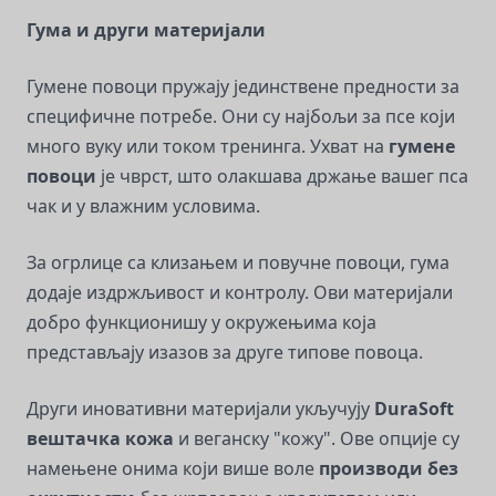
Гума и други материјали
Гумене повоци пружају јединствене предности за
специфичне потребе. Они су најбољи за псе који
много вуку или током тренинга. Ухват на
гумене
повоци
је чврст, што олакшава држање вашег пса
чак и у влажним условима.
За огрлице са клизањем и повучне повоци, гума
додаје издржљивост и контролу. Ови материјали
добро функционишу у окружењима која
представљају изазов за друге типове повоца.
Други иновативни материјали укључују
DuraSoft
вештачка кожа
и веганску "кожу". Ове опције су
намењене онима који више воле
производи без