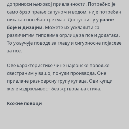
доприноси њиховој привлачности. Потребно је
само брзо прање сапуном и водом; није потребан
никакав посебан третман. Доступни су у
разне
боје и дизајни
. Можете их ускладити са
различитим типовима огрлица за псе и додатака.
То укључује поводе за главу и сигурносне појасеве
за псе.
Ове карактеристике чине најлонске повољке
свестраним у вашој понуди производа. Оне
привлаче разноврсну групу купаца. Ови купци
желе издржљивост без жртвовања стила.
Кожне повоци