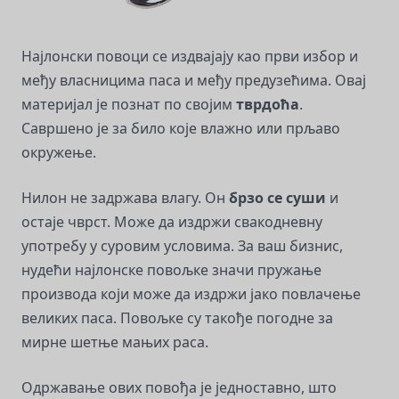
Најлонски повоци се издвајају као први избор и
међу власницима паса и међу предузећима. Овај
материјал је познат по својим
тврдоћа
.
Савршено је за било које влажно или прљаво
окружење.
Нилон не задржава влагу. Он
брзо се суши
и
остаје чврст. Може да издржи свакодневну
употребу у суровим условима. За ваш бизнис,
нудећи најлонске повољке значи пружање
производа који може да издржи јако повлачење
великих паса. Повољке су такође погодне за
мирне шетње мањих раса.
Одржавање ових повођа је једноставно, што