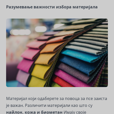
Разумевање важности избора материјала
Материјал који одаберете за повоца за псе заиста
је важан. Различити материјали као што су
найлон, кожа и биометан
Имају своје