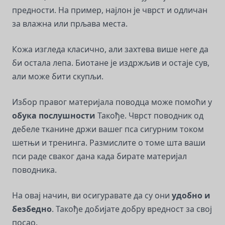
предности. На пример, најлон је чврст и одличан
за влажна или прљава места.
Кожа изгледа класично, али захтева више неге да
би остала лепа. Биотане је издржљив и остаје сув,
али може бити скупљи.
Избор правог материјала поводца може помоћи у
обука послушности
Такође. Чврст поводник од
дебеле тканине држи вашег пса сигурним током
шетњи и тренинга. Размислите о томе шта ваши
пси раде сваког дана када бирате материјал
поводника.
На овај начин, ви осигуравате да су они
удобно и
безбедно
. Такође добијате добру вредност за свој
посао.