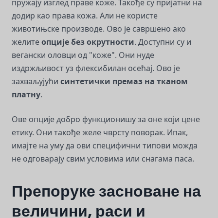
пружају изглед праве коже. Такође су пријатни на
додир као права кожа. Али не користе
животињске производе. Ово је савршено ако
желите
опције без окрутности
. Доступни су и
вегански оловци од "коже". Они нуде
издржљивост уз флексибилан осећај. Ово је
захваљујући
синтетички премаз на тканом
платну
.
Ове опције добро функционишу за оне који цене
етику. Они такође желе чврсту поворак. Ипак,
имајте на уму да ови специфични типови можда
не одговарају свим условима или снагама паса.
Препоруке засноване на
величини, раси и