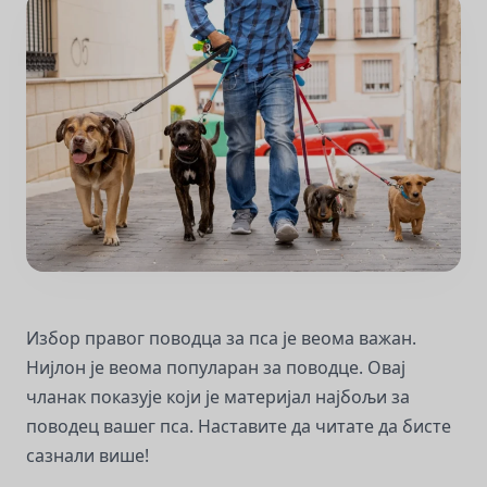
Избор правог поводца за пса је веома важан.
Нијлон је веома популаран за поводце. Овај
чланак показује који је материјал најбољи за
поводец вашег пса. Наставите да читате да бисте
сазнали више!