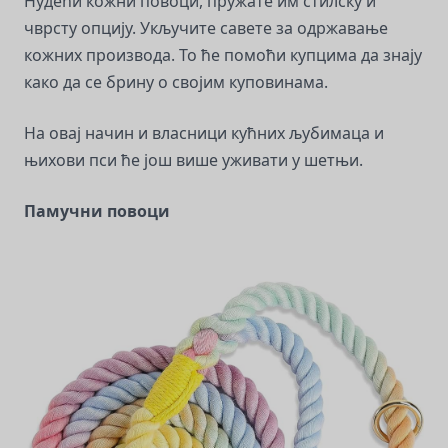
Нудећи кожни повоци, пружате им стилску и
чврсту опцију. Укључите савете за одржавање
кожних производа. То ће помоћи купцима да знају
како да се брину о својим куповинама.
На овај начин и власници кућних љубимаца и
њихови пси ће још више уживати у шетњи.
Памучни повоци