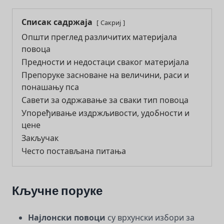
Списак садржаја
Сакриј
Општи преглед различитих материјала
повоца
Предности и недостаци сваког материјала
Препоруке засноване на величини, раси и
понашању пса
Савети за одржавање за сваки тип повоца
Упоређивање издржљивости, удобности и
цене
Закључак
Често постављана питања
Кључне поруке
Најлонски повоци
су врхунски избори за