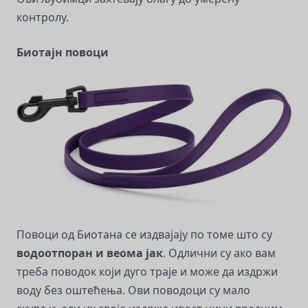
контролу.
Биотајн повоци
Повоци од Биотана се издвајају по томе што су
водоотпоран и веома јак
. Одлични су ако вам
треба поводок који дуго траје и може да издржи
воду без оштећења. Ови поводоци су мало