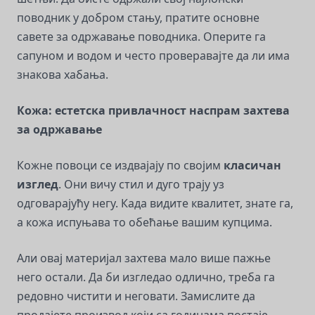
поводник у добром стању, пратите основне
савете за одржавање поводника. Оперите га
сапуном и водом и често проверавајте да ли има
знакова хабања.
Кожа: естетска привлачност наспрам захтева
за одржавање
Кожне повоци се издвајају по својим
класичан
изглед
. Они вичу стил и дуго трају уз
одговарајућу негу. Када видите квалитет, знате га,
а кожа испуњава то обећање вашим купцима.
Али овај материјал захтева мало више пажње
него остали. Да би изгледао одлично, треба га
редовно чистити и неговати. Замислите да