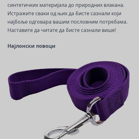
синтетичких материјала до природних влакана.
Истражите сваки од њих да бисте сазнали који
најбоље одговара вашим пословним потребама.
Наставите да читате да бисте сазнали више!
Најлонски повоци