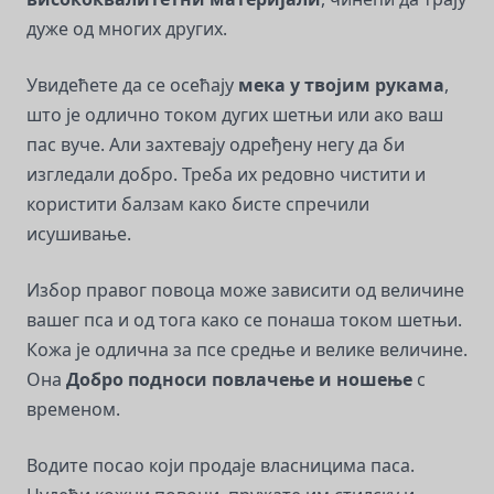
дуже од многих других.
Увидећете да се осећају
мека у твојим рукама
,
што је одлично током дугих шетњи или ако ваш
пас вуче. Али захтевају одређену негу да би
изгледали добро. Треба их редовно чистити и
користити балзам како бисте спречили
исушивање.
Избор правог повоца може зависити од величине
вашег пса и од тога како се понаша током шетњи.
Кожа је одлична за псе средње и велике величине.
Она
Добро подноси повлачење и ношење
с
временом.
Водите посао који продаје власницима паса.