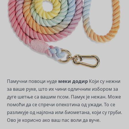
Памучни повоци нуде
меки додир
Који су нежни
за ваше руке, што их чини одличним избором за
дуге шетње са вашим псом. Памук је нежан. Може
помоћи да се спречи опекотина од ужади. То се
разликује од најлона или биометана, који су груби.
Ово је корисно ако ваш пас воли да вуче.