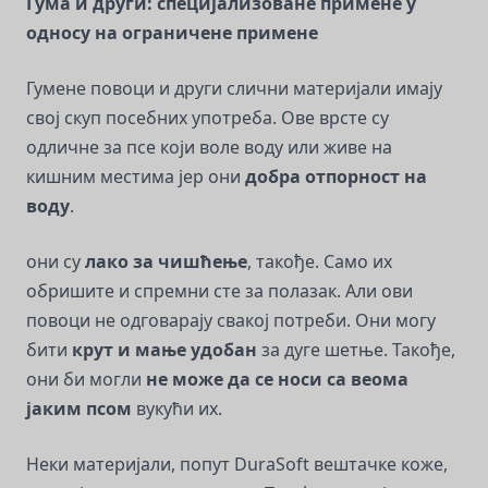
Гума и други: специјализоване примене у
односу на ограничене примене
Гумене повоци и други слични материјали имају
свој скуп посебних употреба. Ове врсте су
одличне за псе који воле воду или живе на
кишним местима јер они
добра отпорност на
воду
.
они су
лако за чишћење
, такође. Само их
обришите и спремни сте за полазак. Али ови
повоци не одговарају свакој потреби. Они могу
бити
крут и мање удобан
за дуге шетње. Такође,
они би могли
не може да се носи са веома
јаким псом
вукући их.
Неки материјали, попут DuraSoft вештачке коже,