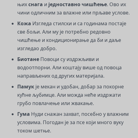
њих
снага
и
једноставно чишћење
. Ово их
чини одличним за влажне или прљаве услове.
Кожа
Изгледа стилски и са годинама постаје
све бољи. Али му је потребно редовно
чишћење и кондиционирање да би и даље
изгледао добро.
Биотане
Повоци су издржљиви и
водоотпорни. Али коштају више од повоца
направљених од других материјала.
Памук
је мекан и удобан, добар за покорне
кућне љубимце. Али можда неће издржати
грубо повлачење или жвакање.
Гума
Нуди снажан захват, посебно у влажним
условима. Погодан је за псе који много вуку
током шетње.