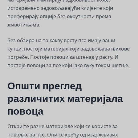
истовремено задовољавајући клијенте који
преферирају опције без окрутности према
животињама.
Без обзира на то какву врсту пса имају ваши
купци, постоји материјал који задовољава њихове
потребе. Постоје повоци за штенад у расту. И
постоје повоци за псе који јако вуку током шетње.
Општи преглед
различитих материјала
повоца
Откријте разне материјале који се користе за
повољке за псе. Они се крећу од издржљивих