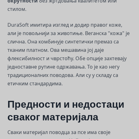
окрутности
без жртдовања квалитетом или
стилом.
DuraSoft имитира изглед и додир правог коже,
али је повољнији за животиње. Веганска "кожа" је
слична. Она комбинује синтетички премаз са
тканим платном. Ова мешавина јој даје
флексибилност и чврстоћу. Обе опције захтевају
једноставне рутине одржавања. То је као негу
традиционалних поводова. Али су у складу са
етичким стандардима.
Предности и недостаци
сваког материјала
Сваки материјал поводца за псе има своје