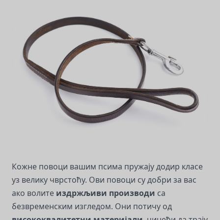
Кожне повоци вашим псима пружају додир класе
уз велику чврстоћу. Ови повоци су добри за вас
ако волите
издржљиви производи
са
безвременским изгледом. Они потичу од
висококвалитетни материјали
, чинећи да трају