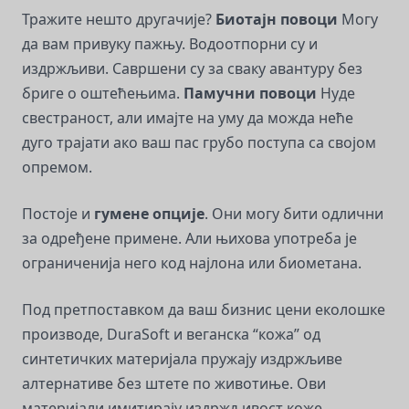
Тражите нешто другачије?
Биотајн повоци
Могу
да вам привуку пажњу. Водоотпорни су и
издржљиви. Савршени су за сваку авантуру без
бриге о оштећењима.
Памучни повоци
Нуде
свестраност, али имајте на уму да можда неће
дуго трајати ако ваш пас грубо поступа са својом
опремом.
Постоје и
гумене опције
. Они могу бити одлични
за одређене примене. Али њихова употреба је
ограниченија него код најлона или биометана.
Под претпоставком да ваш бизнис цени еколошке
производе, DuraSoft и веганска “кожа” од
синтетичких материјала пружају издржљиве
алтернативе без штете по животиње. Ови
материјали имитирају издржљивост коже,