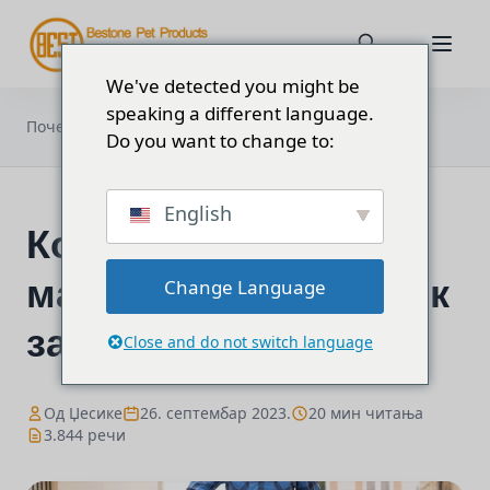
We've detected you might be
speaking a different language.
Који је најјачи материјал за
Почетна
Блог
поводок за псе?
Do you want to change to:
English
Који је најјачи
материјал за поводок
Change Language
за псе?
Close and do not switch language
Од Џесике
26. септембар 2023.
20 мин читања
3.844 речи