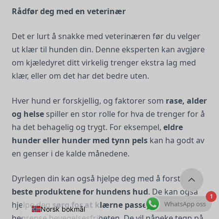
Rådfør deg med en veterinær
Det er lurt å snakke med veterinæren før du velger
ut klær til hunden din. Denne eksperten kan avgjøre
om kjæledyret ditt virkelig trenger ekstra lag med
klær, eller om det har det bedre uten.
Hver hund er forskjellig, og faktorer som
rase, alder
og helse
spiller en stor rolle for hva de trenger for å
ha det behagelig og trygt. For eksempel,
eldre
hunder eller hunder med tynn pels
kan ha godt av
en genser i de kalde månedene.
Dyrlegen din kan også hjelpe deg med å forstå
de
beste produktene for hundens hud
. De kan også
1
WhatsApp oss
hjelpe deg
sørg for at klærne passer
... uten å
Norsk bokmål
begrense bevegelsesfriheten. De vil påpeke tegn på