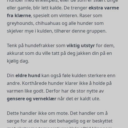
Hunder med enkeltpels, eller de som er svært unge
eller gamle, blir lett kalde. De trenger
ekstra varme
fra klærne
, spesielt om vinteren. Raser som
greyhounds, chihuahuas og alle hunder som
skjelver mye i kulden, tilhører denne gruppen.
Tenk på hundefrakker som
viktig utstyr
for dem,
akkurat som du ville tatt på deg jakken din på en
kjølig dag.
Din
eldre hund
kan også føle kulden sterkere enn
andre. Korthårede hunder klarer ikke å holde på
varmen like godt. Derfor har de stor nytte av
gensere og verneklær
når det er kaldt ute.
Dette handler ikke om mote. Det handler om å
sørge for at de har det behagelig og er beskyttet