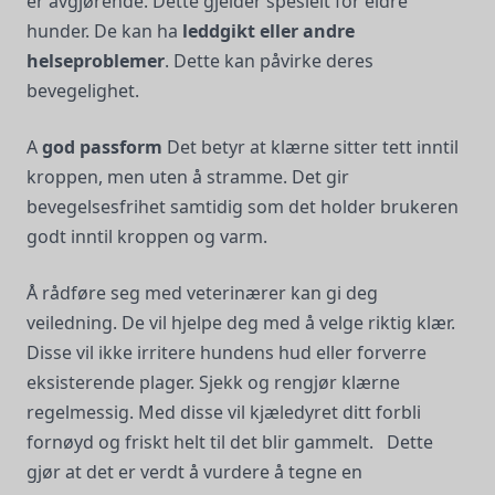
er avgjørende. Dette gjelder spesielt for eldre
hunder. De kan ha
leddgikt eller andre
helseproblemer
. Dette kan påvirke deres
bevegelighet.
A
god passform
Det betyr at klærne sitter tett inntil
kroppen, men uten å stramme. Det gir
bevegelsesfrihet samtidig som det holder brukeren
godt inntil kroppen og varm.
Å rådføre seg med veterinærer kan gi deg
veiledning. De vil hjelpe deg med å velge riktig klær.
Disse vil ikke irritere hundens hud eller forverre
eksisterende plager. Sjekk og rengjør klærne
regelmessig. Med disse vil kjæledyret ditt forbli
fornøyd og friskt helt til det blir gammelt. Dette
gjør at det er verdt å vurdere å tegne en