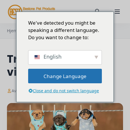
We've detected you might be
speaking a different language.
Hjem
Blogg
Trenger hunder virkelig klær?
Do you want to change to:
Trenger hunder
English
virkelig klær?
Change Language
Av Jessica
Close and do not switch language
5. juni 2024
15 min å lese
2 811 ord