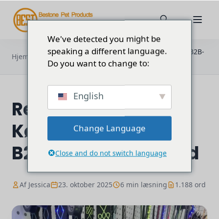
We've detected you might be
speaking a different language.
Refleks eller LED: Købsvejledning til B2B-
Hjem
Blog
hundehalsbånd
Do you want to change to:
English
Refleks eller LED:
Købsvejledning til
Change Language
B2B-hundehalsbånd
Close and do not switch language
Af Jessica
23. oktober 2025
6 min læsning
1.188 ord