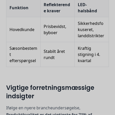
Reflekterend
LED-
Funktion
e kraver
halsbånd
Sikkerhedsfo
Prisbevidst,
Hovedkunde
kuseret,
byboer
landdistrikter
Sæsonbestem
Kraftig
Stabilt året
t
stigning i 4.
rundt
efterspørgsel
kvartal
Vigtige forretningsmæssige
indsigter
Ifølge en nyere brancheundersøgelse,
Produktkvalitet er det vigtigste for 71% af